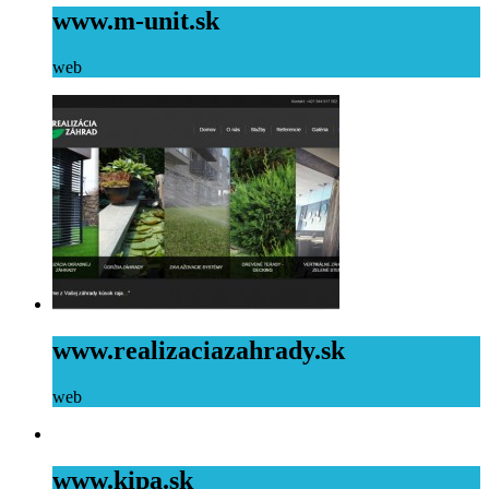
www.m-unit.sk
web
www.realizaciazahrady.sk
web
www.kipa.sk