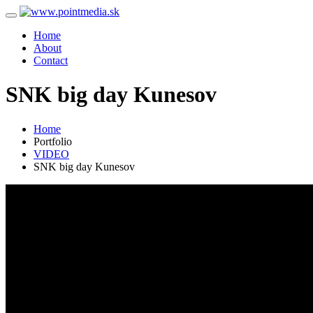
Home
About
Contact
SNK big day Kunesov
Home
Portfolio
VIDEO
SNK big day Kunesov